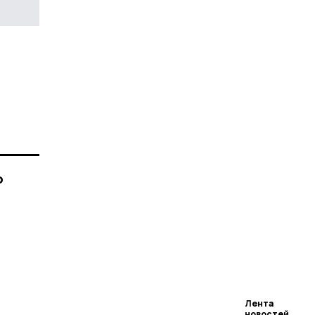
о
Лента
новостей