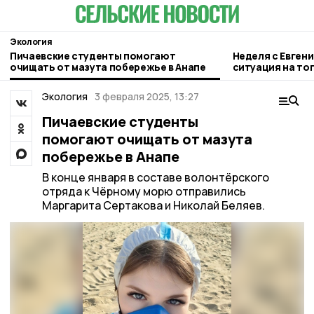
Экология
Пичаевские студенты помогают
Неделя с Евген
очищать от мазута побережье в Анапе
ситуация на то
городе и приор
Экология
3 февраля 2025, 13:27
Пичаевские студенты
помогают очищать от мазута
побережье в Анапе
В конце января в составе волонтёрского
отряда к Чёрному морю отправились
Маргарита Сертакова и Николай Беляев.