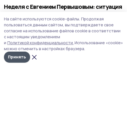
Неделя с Евгением Первышовым: ситуация
на топливном рынке, чистота в городе и
На сайте используются cookie-файлы.
Продолжая
приоритеты образования
пользоваться данным сайтом, вы подтверждаете свое
Губернатор держит на контроле ситуацию с бензином,
согласие на использование файлов cookie в соответствии
требует навести порядок с мусором в Тамбове.
с настоящим уведомлением
и
Политикой конфиденциальности.
Использование «cookie»
можно отменить в настройках браузера.
Принять
Фото: Павел Васильев