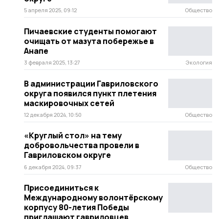
5 апреля 2025, 09:12
Общество
Пичаевские студенты помогают
очищать от мазута побережье в
Анапе
3 февраля 2025, 13:27
Экология
В администрации Гавриловского
округа появился пункт плетения
маскировочных сетей
12 декабря 2024, 10:50
Общество
«Круглый стол» на тему
добровольчества провели в
Гавриловском округе
6 декабря 2024, 09:37
Общество
Присоединиться к
Международному волонтёрскому
корпусу 80-летия Победы
приглашают гавриловцев