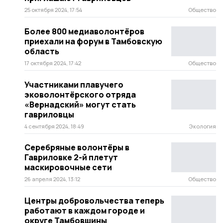
25 октября 2024, 17:54
Общество
Более 800 медиаволонтёров
приехали на форум в Тамбовскую
область
17 октября 2024, 17:42
Общество
Участниками плавучего
эковолонтёрского отряда
«Вернадский» могут стать
гавриловцы
4 сентября 2024, 18:49
Экология
Серебряные волонтёры в
Гавриловке 2-й плетут
маскировочные сети
26 апреля 2024, 13:12
Общество
Центры добровольчества теперь
работают в каждом городе и
округе Тамбовщины