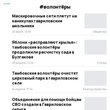
#волонтёры
Маскировочные сети плетут на
каникулах гавриловские
школьники
23 июля , 13:01
Общество
Яблони «расправляют крылья»:
тамбовские волонтёры
продолжили расчистку сада в
Булгакове
23 апреля , 13:12
Статья
Тамбовские волонтёры очистят
церковный парк в гавриловском
селе
14 апреля , 17:14
Благоустройство
Объединение для помощи бойцам
СВО создали в Гавриловском
округе