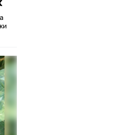
х
а
жи