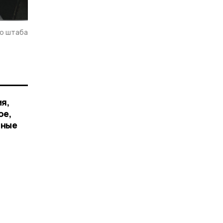
го штаба
я,
ое,
нные