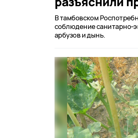
разъяснили п
В тамбовском Роспотребн
соблюдение санитарно-э
арбузов и дынь.