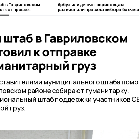
б в Гавриловском
Арбуз или дыня: гавриловцам
л к отправке
разъяснили правила выбора бахчев
тарный груз
 штаб в Гавриловском
овил к отправке
манитарный груз
дставителями муниципального штаба пом
ловском районе собирают гуманитарку.
региональный штаб поддержки участников С
ой груз.