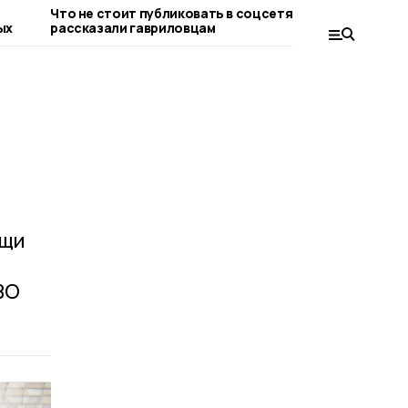
Что не стоит публиковать в соцсетях,
Евгений П
ых
рассказали гавриловцам
тамбовчан
благотвор
ощи
ВО