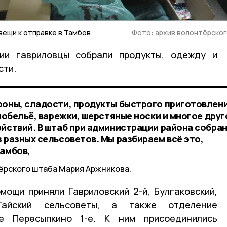
вещи к отправке в Тамбов
Фото: архив волонтёрско
ии гавриловцы собрали продукты, одежду и
сти.
роны, сладости, продукты быстрого приготовлени
рмобельё, варежки, шерстяные носки и многое друг
ействий. В штаб при администрации района собра
 разных сельсоветов. Мы разбираем всё это,
Тамбов,
ёрского штаба Мария Аржникова.
мощи приняли Гавриловский 2-й, Булгаковский,
Гайский сельсоветы, а также отделение
е Пересыпкино 1-е. К ним присоединились