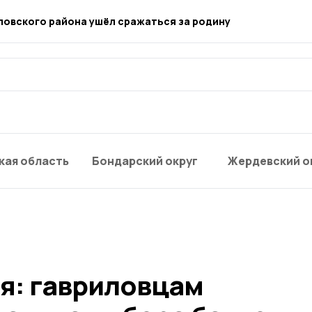
ловского района ушёл сражаться за родину
кая область
Бондарский округ
Жердевский о
ня: гавриловцам