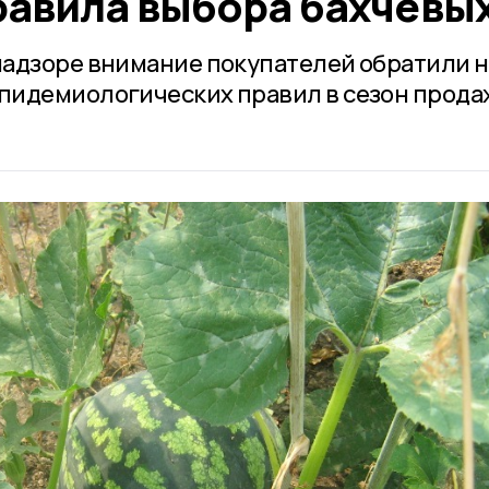
равила выбора бахчевы
адзоре внимание покупателей обратили н
пидемиологических правил в сезон прода