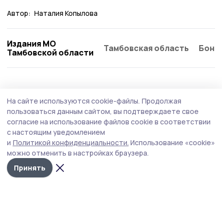
Автор:
Наталия Копылова
Издания МО
Тамбовская область
Бонд
Тамбовской области
Экономика
6 июня , 08:52
На сайте используются cookie-файлы.
Продолжая
Тамбовская область в Санкт-Петербурге
пользоваться данным сайтом, вы подтверждаете свое
договорилась о строительстве объектов
согласие на использование файлов cookie в соответствии
с настоящим уведомлением
в сфере логистики и переработки
и
Политикой конфиденциальности.
Использование «cookie»
Новые соглашения о сотрудничестве подписаны на
можно отменить в настройках браузера.
Петербургском международном экономическом
Принять
форуме — о строительстве склада Озон и завода по
переработке зерна.