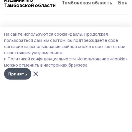
Издания МО
Тамбовская область
Бонд
Тамбовской области
Образование
4 августа , 17:35
На сайте используются cookie-файлы.
Продолжая
Гавриловский выпускник официально стал
пользоваться данным сайтом, вы подтверждаете свое
первокурсником МГИМО
согласие на использование файлов cookie в соответствии
с настоящим уведомлением
Победитель телевизионной гуманитарной олимпиады
и
Политикой конфиденциальности.
Использование «cookie»
школьников «Умницы и умники» Фёдор Олейниченко
можно отменить в настройках браузера.
зачислен в престижный вуз на факультет
международных отношений.
Принять