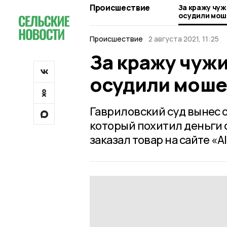
Происшествие
За кражу чуж
осудили мош
Происшествие
2 августа 2021, 11:25
За кражу чужи
осудили мош
Гавриловский суд вынес
который похитил деньги с
заказал товар на сайте «Al