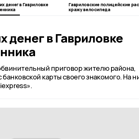
их денег в Гавриловке
Гавриловские полицейские ра
енника
кражу велосипеда
х денег в Гавриловке
енника
 обвинительный приговор жителю района,
 банковской карты своего знакомого. На н
iexpress».