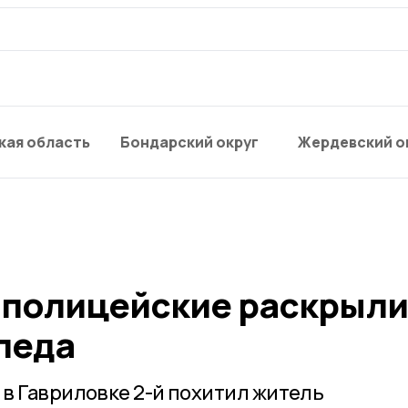
кая область
Бондарский округ
Жердевский о
 полицейские раскрыли
педа
в Гавриловке 2-й похитил житель