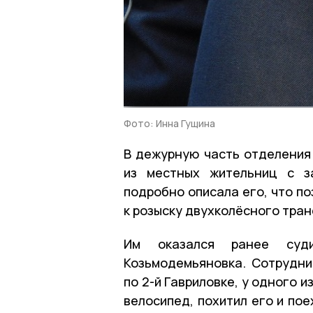
Фото: Инна Гущина
В дежурную часть отделения 
из местных жительниц с з
подробно описала его, что п
к розыску двухколёсного тра
Им оказался ранее суди
Козьмодемьяновка. Сотрудник
по 2-й Гавриловке, у одного 
велосипед, похитил его и по