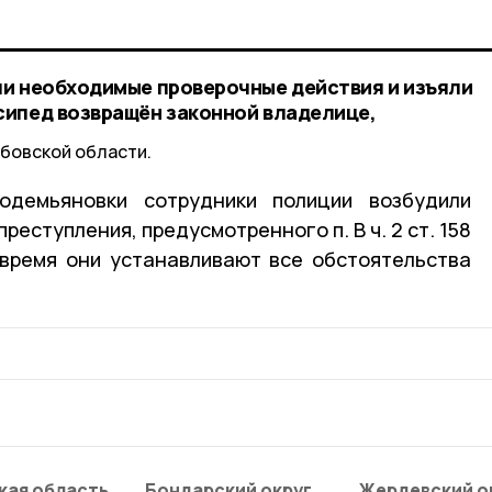
и необходимые проверочные действия и изъяли
сипед возвращён законной владелице,
бовской области.
одемьяновки сотрудники полиции возбудили
реступления, предусмотренного п. В ч. 2 ст. 158
 время они устанавливают все обстоятельства
кая область
Бондарский округ
Жердевский о