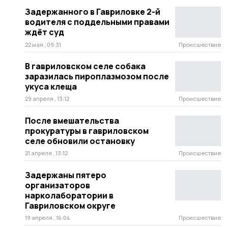
Задержанного в Гавриловке 2-й
водителя с поддельными правами
ждёт суд
22 мая , 09:31
Происшествие
В гавриловском селе собака
заразилась пироплазмозом после
укуса клеща
29 апреля , 13:12
Происшествие
После вмешательства
прокуратуры в гавриловском
селе обновили остановку
21 апреля , 13:12
Происшествие
Задержаны пятеро
организаторов
нарколаборатории в
Гавриловском округе
19 апреля , 16:04
Происшествие