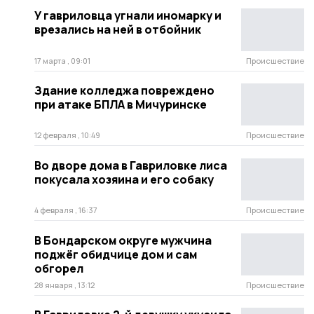
У гавриловца угнали иномарку и
врезались на ней в отбойник
17 марта , 09:01
Происшествие
Здание колледжа повреждено
при атаке БПЛА в Мичуринске
12 февраля , 10:49
Происшествие
Во дворе дома в Гавриловке лиса
покусала хозяина и его собаку
4 февраля , 16:37
Происшествие
В Бондарском округе мужчина
поджёг обидчице дом и сам
обгорел
28 января , 13:12
Происшествие