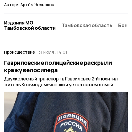
Автор:
Артём Челноков
Издания МО
Тамбовская область
Бонд
Тамбовской области
Происшествие
31 июля , 14:01
Гавриловские полицейские раскрыли
кражу велосипеда
Двухколёсный транспорт в Гавриловке 2-й похитил
житель Козьмодемьяновки и уехал на нём домой.