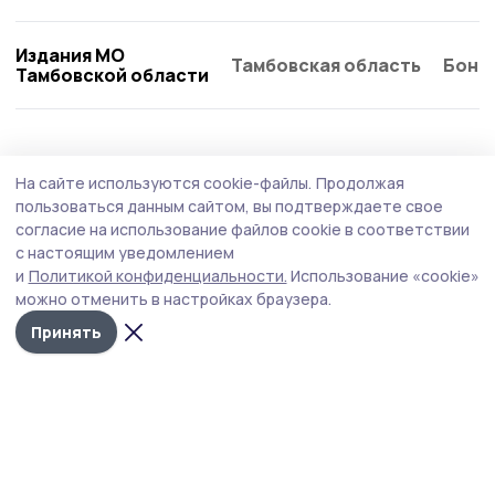
Издания МО
Тамбовская область
Бонд
Тамбовской области
Происшествие
30 июля , 09:27
На сайте используются cookie-файлы.
Продолжая
БПЛА уничтожили над Тамбовской
пользоваться данным сайтом, вы подтверждаете свое
областью
согласие на использование файлов cookie в соответствии
с настоящим уведомлением
В ночь с 29 на 30 июля дежурные средства ПВО
и
Политикой конфиденциальности.
Использование «cookie»
перехватили и ликвидировали над российскими
можно отменить в настройках браузера.
регионами 258 вражеских дронов.
Принять