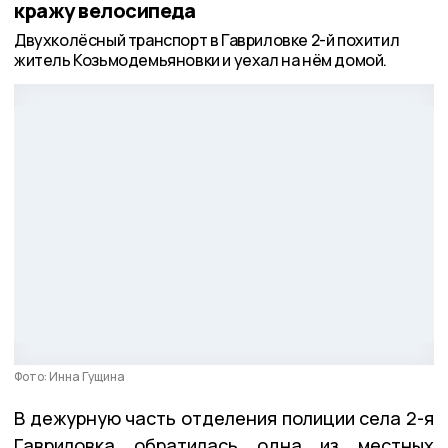
кражу велосипеда
Двухколёсный транспорт в Гавриловке 2-й похитил
житель Козьмодемьяновки и уехал на нём домой.
Фото: Инна Гущина
В дежурную часть отделения полиции села 2-я
Гавриловка обратилась одна из местных