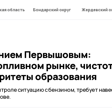
кая область
Бондарский округ
Жердевский о
ением Первышовым:
опливном рынке, чистот
оритеты образования
нтроле ситуацию с бензином, требует наве
ове.