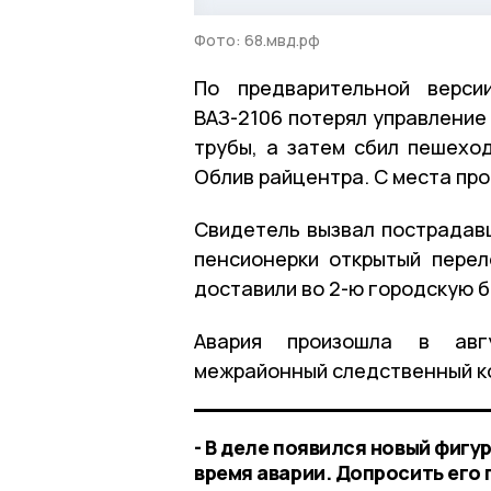
Фото: 68.мвд.рф
По предварительной верси
ВАЗ-2106 потерял управление 
трубы, а затем сбил пешехо
Облив райцентра. С места пр
Свидетель вызвал пострадав
пенсионерки открытый пере
доставили во 2-ю городскую 
Авария произошла в авгу
межрайонный следственный к
- В деле появился новый фигу
время аварии. Допросить его 