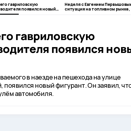
шего гавриловскую
Неделя с Евгением Первышовы
 водителя появился новый
ситуация на топливном рынке,
городе и приоритеты образов
его гавриловскую
водителя появился нов
ваемого в наезде на пешехода на улице
й, появился новый фигурант. Он заявил, чт
рулём автомобиля.