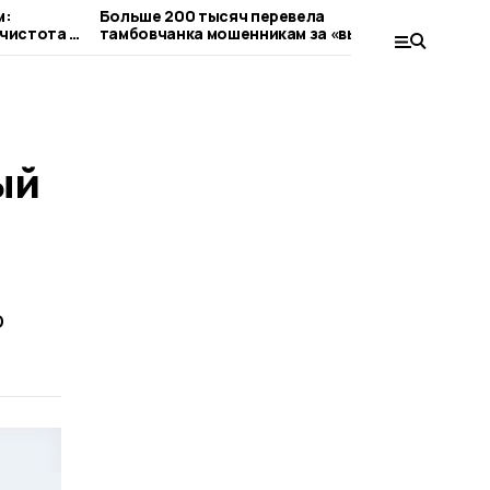
м:
Больше 200 тысяч перевела
Гавр
 чистота в
тамбовчанка мошенникам за «выигрыш в
краж
ания
лотерее»
ый
о