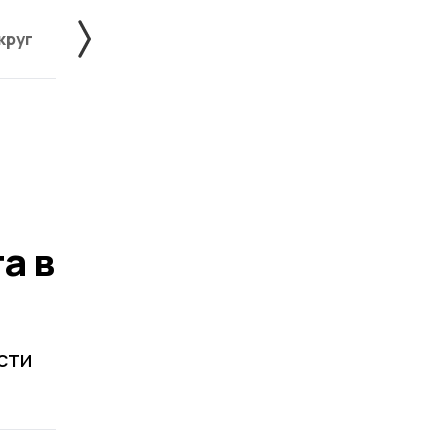
круг
Знаменский округ
Инжавинский округ
а в
сти