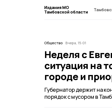
Издания МО
Тамбовс
Тамбовской области
Общество
Вчера, 15:01
Неделя с Евг
ситуация на т
городе и при
Губернатор держит на ко
порядок с мусором в Тамб