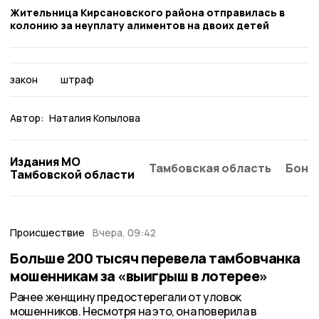
Жительница Кирсановского района отправилась в
колонию за неуплату алиментов на двоих детей
закон
штраф
Автор:
Наталия Копылова
Издания МО
Тамбовская область
Бонд
Тамбовской области
Происшествие
Вчера, 09:42
Больше 200 тысяч перевела тамбовчанка
мошенникам за «выигрыш в лотерее»
Ранее женщину предостерегали от уловок
мошенников. Несмотря на это, она поверила в