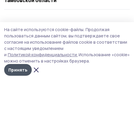
Тамбовской области
Происшествие
31 июля , 14:01
На сайте используются cookie-файлы.
Продолжая
Гавриловские полицейские раскрыли
пользоваться данным сайтом, вы подтверждаете свое
кражу велосипеда
согласие на использование файлов cookie в соответствии
с настоящим уведомлением
Двухколёсный транспорт в Гавриловке 2-й похитил
и
Политикой конфиденциальности.
Использование «cookie»
житель Козьмодемьяновки и уехал на нём домой.
можно отменить в настройках браузера.
Принять