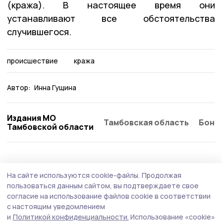
(кража). В настоящее время они
устанавливают все обстоятельства
случившегося.
происшествие
кража
Автор:
Инна Гущина
Издания МО
Тамбовская область
Бонд
Тамбовской области
Происшествие
30 июля , 09:27
На сайте используются cookie-файлы.
Продолжая
БПЛА уничтожили над Тамбовской
пользоваться данным сайтом, вы подтверждаете свое
областью
согласие на использование файлов cookie в соответствии
с настоящим уведомлением
В ночь с 29 на 30 июля дежурные средства ПВО
и
Политикой конфиденциальности.
Использование «cookie»
перехватили и ликвидировали над российскими