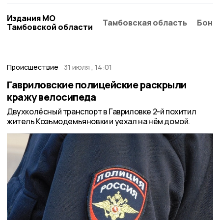
Издания МО
Тамбовская область
Бонд
Тамбовской области
Происшествие
31 июля , 14:01
Гавриловские полицейские раскрыли
кражу велосипеда
Двухколёсный транспорт в Гавриловке 2-й похитил
житель Козьмодемьяновки и уехал на нём домой.