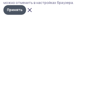
можно отменить в настройках браузера.
регионами 258 вражеских дронов.
Принять
Фото: Алексей Бучнев
Силы противовоздушной обороны минувшей
ночью ликвидировали 258 вражеских БПЛА, в
том числе над территорией Тамбовской