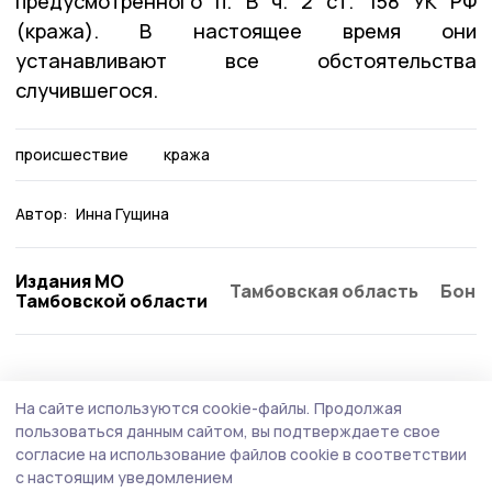
предусмотренного п. В ч. 2 ст. 158 УК РФ
(кража). В настоящее время они
устанавливают все обстоятельства
случившегося.
происшествие
кража
Автор:
Инна Гущина
Издания МО
Тамбовская область
Бонд
Тамбовской области
Происшествие
30 июля , 09:27
На сайте используются cookie-файлы.
Продолжая
БПЛА уничтожили над Тамбовской
пользоваться данным сайтом, вы подтверждаете свое
областью
согласие на использование файлов cookie в соответствии
с настоящим уведомлением
В ночь с 29 на 30 июля дежурные средства ПВО