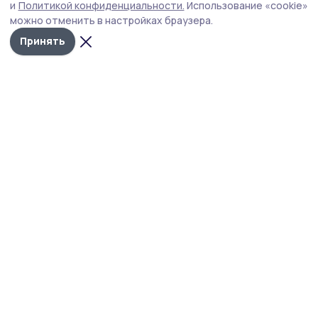
и
Политикой конфиденциальности.
Использование «cookie»
перехватили и ликвидировали над российскими
можно отменить в настройках браузера.
регионами 258 вражеских дронов.
Принять
Фото: Алексей Бучнев
Силы противовоздушной обороны минувшей
ночью ликвидировали 258 вражеских БПЛА, в