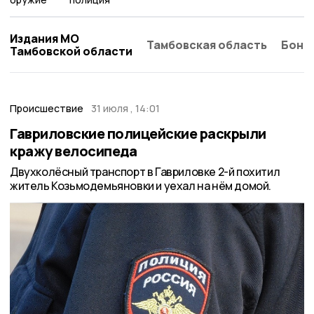
Издания МО
Тамбовская область
Бонд
Тамбовской области
Происшествие
31 июля , 14:01
Гавриловские полицейские раскрыли
кражу велосипеда
Двухколёсный транспорт в Гавриловке 2-й похитил
житель Козьмодемьяновки и уехал на нём домой.