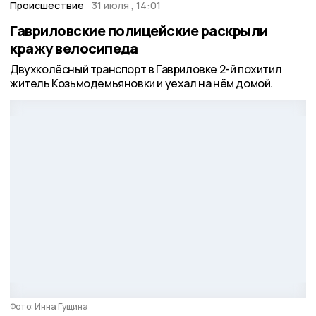
Происшествие
31 июля , 14:01
Гавриловские полицейские раскрыли
кражу велосипеда
Двухколёсный транспорт в Гавриловке 2-й похитил
житель Козьмодемьяновки и уехал на нём домой.
Фото: Инна Гущина