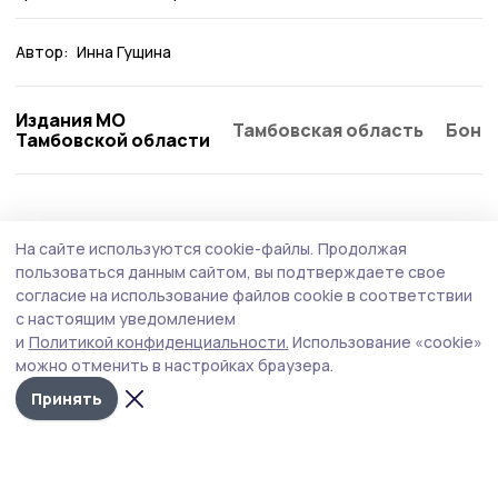
Автор:
Инна Гущина
Издания МО
Тамбовская область
Бонд
Тамбовской области
Происшествие
30 июля , 09:27
На сайте используются cookie-файлы.
Продолжая
БПЛА уничтожили над Тамбовской
пользоваться данным сайтом, вы подтверждаете свое
областью
согласие на использование файлов cookie в соответствии
с настоящим уведомлением
В ночь с 29 на 30 июля дежурные средства ПВО
и
Политикой конфиденциальности.
Использование «cookie»
перехватили и ликвидировали над российскими
можно отменить в настройках браузера.
регионами 258 вражеских дронов.
Принять