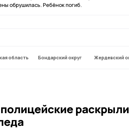
ены обрушилась. Ребёнок погиб.
кая область
Бондарский округ
Жердевский о
 полицейские раскрыли
педа