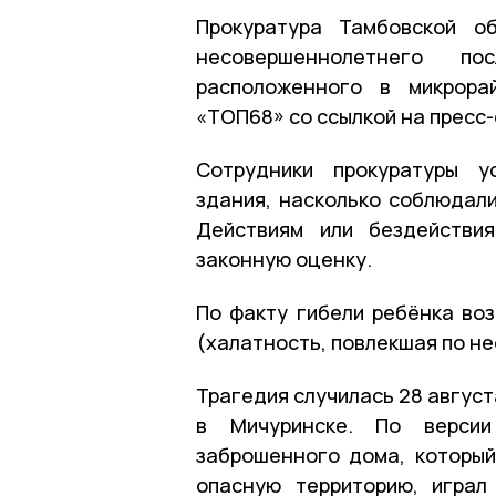
Прокуратура Тамбовской о
несовершеннолетнего п
расположенного в микрора
«ТОП68» со ссылкой на пресс
Сотрудники прокуратуры у
здания, насколько соблюдали
Действиям или бездействи
законную оценку.
По факту гибели ребёнка во
(халатность, повлекшая по н
Трагедия случилась 28 авгус
в Мичуринске. По версии
заброшенного дома, который
опасную территорию, играл