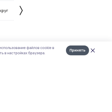
круг
Знаменский округ
Инжавинский округ
Лента
10
использование файлов cookie в
новостей
Принять
ь в настройках браузера.