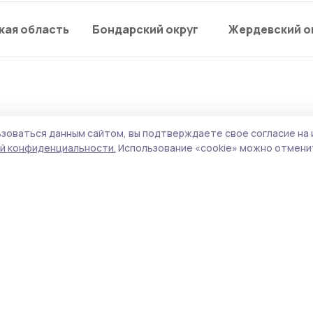
кая область
Бондарский округ
Жердевский о
зоваться данным сайтом, вы подтверждаете свое согласие на 
или над Тамбовской
й конфиденциальности.
Использование «cookie» можно отменит
ежурные средства ПВО перехватили и
йскими регионами 258 вражеских дронов.