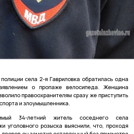
полиции села 2-я Гавриловка обратилась одна
аявлением о пропаже велосипеда. Женщина
озволило правоохранителям сразу же приступить
нспорта и злоумышленника.
мый 34-летний житель соседнего села
и уголовного розыска выяснили, что, проходя
из дворов он заметил оставленный без присмотра