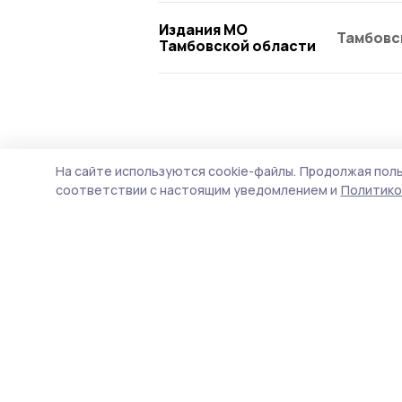
Издания МО
Тамбовс
Тамбовской области
Происшествие
30 июля , 09:27
На сайте используются cookie-файлы.
Продолжая поль
БПЛА уничтож
соответствии с настоящим уведомлением и
Политико
областью
В ночь с 29 на 30 июля д
ликвидировали над росси