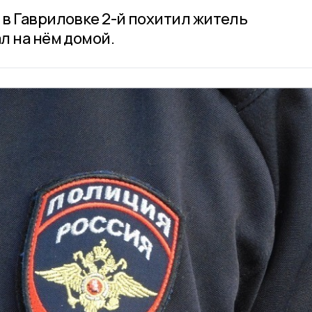
в Гавриловке 2-й похитил житель
л на нём домой.