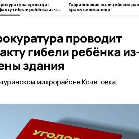
прокуратура проводит
Гавриловские полицейские ра
факту гибели ребёнка из-за
кражу велосипеда
тены здания
рокуратура проводит
акту гибели ребёнка из
ены здания
ичуринском микрорайоне Кочетовка.