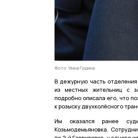
Фото: Инна Гущина
В дежурную часть отделения 
из местных жительниц с з
подробно описала его, что п
к розыску двухколёсного тра
Им оказался ранее суди
Козьмодемьяновка. Сотрудник
по 2-й Гавриловке, у одного 