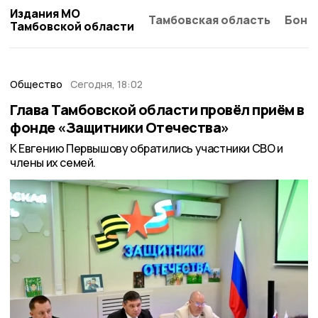
Издания МО
Тамбовская область
Бонд
Тамбовской области
Общество
Сегодня, 18:02
Глава Тамбовской области провёл приём в
фонде «Защитники Отечества»
К Евгению Первышову обратились участники СВО и
члены их семей.