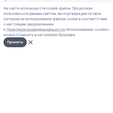
На сайте используются cookie-файлы.
Продолжая
Автор:
Ольга Косенкова
пользоваться данным сайтом, вы подтверждаете свое
согласие на использование файлов cookie в соответствии
с настоящим уведомлением
Издания МО
и
Политикой конфиденциальности.
Использование «cookie»
Тамбовская область
Бонд
Тамбовской области
можно отменить в настройках браузера.
Принять
Общество
Сегодня, 09:11
Поддельных банкнот в Тамбовской
области стало вдвое меньше
Среди изъятых купюр преобладают банкноты крупных
номиналов: тысяча и пять тысяч рублей. Также
встречаются подделки номиналом две тысячи и 500
рублей.