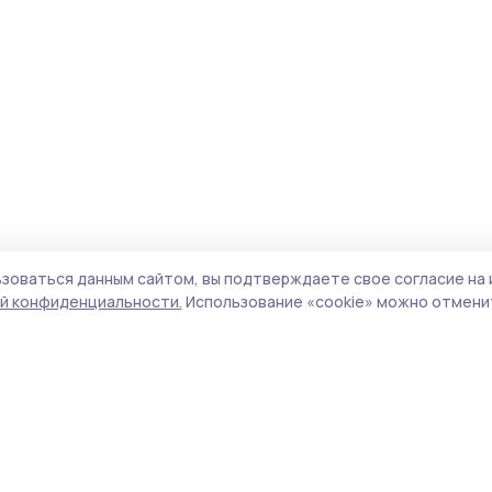
зоваться данным сайтом, вы подтверждаете свое согласие на 
й конфиденциальности.
Использование «cookie» можно отменит
Учредитель и издатель:
ООО «Издательский
Пол
дом «Тамбов»
Сай
Адрес редакции:
392000, Тамбовская обл.,
coo
г.Тамбов, ш. Моршанское, д.14а
сай
Номер телефона редакции:
8 (4752) 45-05-
испо
76
нас
Электронная почта редакции:
конф