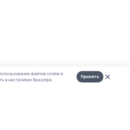
использование файлов cookie в
Принять
ь в настройках браузера.
итика конфиденциальности
т содержит сервисы, использующие
kies. Продолжая пользоваться данным
том, вы подтверждаете свое согласие на
льзование файлов cookie в соответствии с
тоящим уведомлением и Политикой
иденциальности. Использование «cookie»