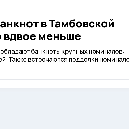
анкнот в Тамбовской
о вдвое меньше
еобладают банкноты крупных номиналов:
лей. Также встречаются подделки номинал