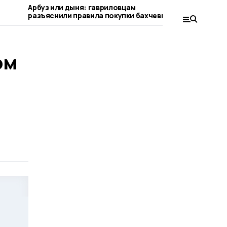
Арбуз или дыня: гавриловцам
Что не ст
разъяснили правила покупки бахчевых
рассказал
ом