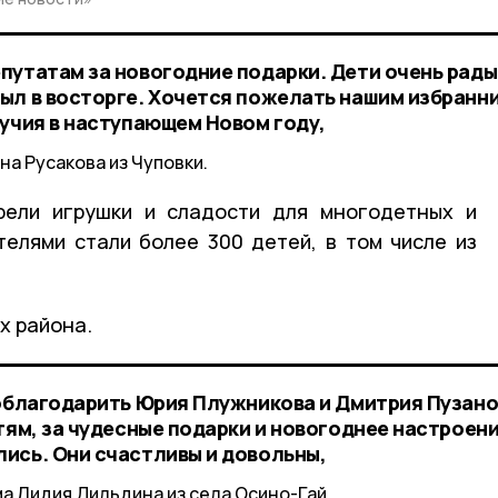
путатам за новогодние подарки. Дети очень рады
ыл в восторге. Хочется пожелать нашим избранн
лучия в наступающем Новом году,
на Русакова из Чуповки.
рели игрушки и сладости для многодетных и
елями стали более 300 детей, в том числе из
х района.
поблагодарить Юрия Плужникова и Дмитрия Пузано
тям, за чудесные подарки и новогоднее настроени
ись. Они счастливы и довольны,
 Лидия Дильдина из села Осино-Гай.