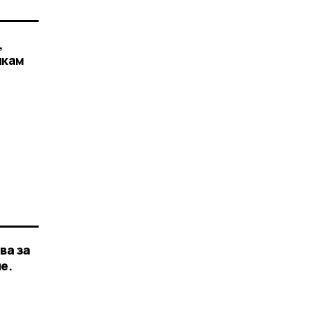
,
икам
ва за
е.