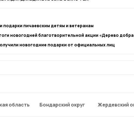
 подарки пичаевским детям и ветеранам
тоги новогодней благотворительной акции «Дерево добра
получили новогодние подарки от официальных лиц
кая область
Бондарский округ
Жердевский о