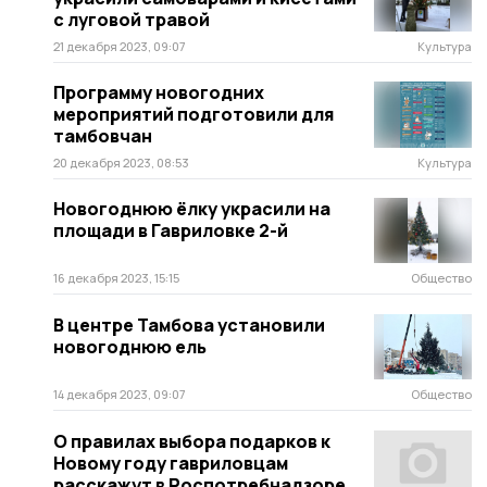
с луговой травой
21 декабря 2023, 09:07
Культура
Программу новогодних
мероприятий подготовили для
тамбовчан
20 декабря 2023, 08:53
Культура
Новогоднюю ёлку украсили на
площади в Гавриловке 2-й
16 декабря 2023, 15:15
Общество
В центре Тамбова установили
новогоднюю ель
14 декабря 2023, 09:07
Общество
О правилах выбора подарков к
Новому году гавриловцам
расскажут в Роспотребнадзоре