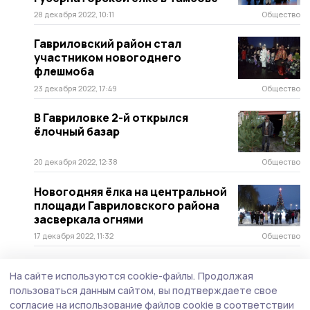
28 декабря 2022, 10:11
Общество
Гавриловский район стал
участником новогоднего
флешмоба
23 декабря 2022, 17:49
Общество
В Гавриловке 2-й открылся
ёлочный базар
20 декабря 2022, 12:38
Общество
Новогодняя ёлка на центральной
площади Гавриловского района
засверкала огнями
17 декабря 2022, 11:32
Общество
С наступающим Новым годом
На сайте используются cookie-файлы.
Продолжая
военнослужащих поздравили
пользоваться данным сайтом, вы подтверждаете свое
школьники Гавриловского района
согласие на использование файлов cookie в соответствии
10 декабря 2022, 13:25
Образование