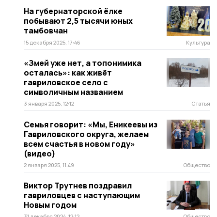
На губернаторской ёлке
побывают 2,5 тысячи юных
тамбовчан
15 декабря 2025, 17:46
Культура
«Змей уже нет, а топонимика
осталась»: как живёт
гавриловское село с
символичным названием
3 января 2025, 12:12
Статья
Семья говорит: «Мы, Еникеевы из
Гавриловского округа, желаем
всем счастья в новом году»
(видео)
2 января 2025, 11:49
Общество
Виктор Трутнев поздравил
гавриловцев с наступающим
Новым годом
31 декабря 2024, 12:12
Общество