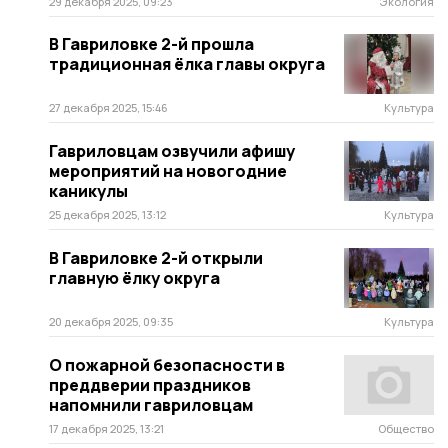
29 декабря 2025, 09:23
Экология
В Гавриловке 2-й прошла
традиционная ёлка главы округа
27 декабря 2025, 15:46
Культура
Гавриловцам озвучили афишу
мероприятий на новогодние
каникулы
25 декабря 2025, 13:12
Культура
В Гавриловке 2-й открыли
главную ёлку округа
20 декабря 2025, 09:35
Культура
О пожарной безопасности в
преддверии праздников
напомнили гавриловцам
17 декабря 2025, 13:21
Общество