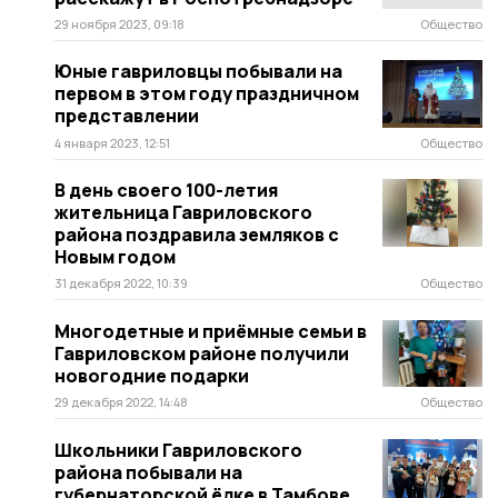
29 ноября 2023, 09:18
Общество
Юные гавриловцы побывали на
первом в этом году праздничном
представлении
4 января 2023, 12:51
Общество
В день своего 100-летия
жительница Гавриловского
района поздравила земляков с
Новым годом
31 декабря 2022, 10:39
Общество
Многодетные и приёмные семьи в
Гавриловском районе получили
новогодние подарки
29 декабря 2022, 14:48
Общество
Школьники Гавриловского
района побывали на
губернаторской ёлке в Тамбове