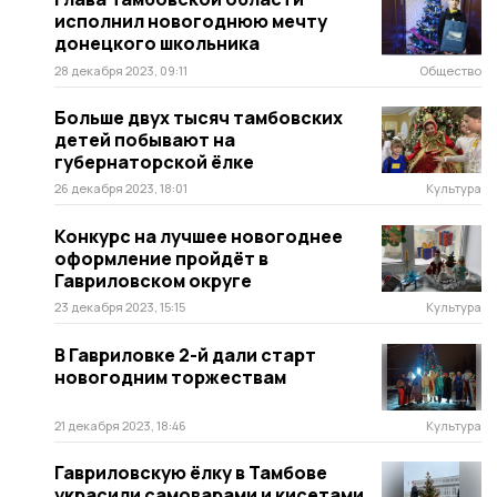
исполнил новогоднюю мечту
донецкого школьника
28 декабря 2023, 09:11
Общество
Больше двух тысяч тамбовских
детей побывают на
губернаторской ёлке
26 декабря 2023, 18:01
Культура
Конкурс на лучшее новогоднее
оформление пройдёт в
Гавриловском округе
23 декабря 2023, 15:15
Культура
В Гавриловке 2-й дали старт
новогодним торжествам
21 декабря 2023, 18:46
Культура
Гавриловскую ёлку в Тамбове
украсили самоварами и кисетами