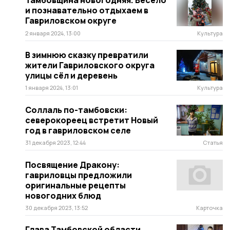
Тамбовщина новогодняя. Весело
и познавательно отдыхаем в
Гавриловском округе
2 января 2024, 13:00
Культура
В зимнюю сказку превратили
жители Гавриловского округа
улицы сёл и деревень
1 января 2024, 13:01
Культура
Соллаль по-тамбовски:
северокореец встретит Новый
год в гавриловском селе
31 декабря 2023, 12:44
Статья
Посвящение Дракону:
гавриловцы предложили
оригинальные рецепты
новогодних блюд
30 декабря 2023, 13:52
Карточка
Глава Тамбовской области