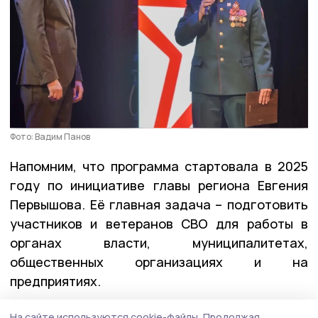
Фото: Вадим Панов
Напомним, что программа стартовала в 2025
году по инициативе главы региона Евгения
Первышова. Её главная задача – подготовить
участников и ветеранов СВО для работы в
органах власти, муниципалитетах,
общественных организациях и на
предприятиях.
Заявки на участие в программе «Герои
На сайте используются cookie-файлы.
Продолжая