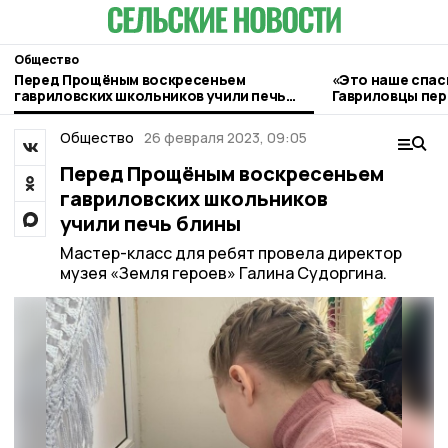
Общество
Перед Прощёным воскресеньем
«Это наше спас
гавриловских школьников учили печь
Гавриловцы пе
блины
заработок в по
Общество
26 февраля 2023, 09:05
Перед Прощёным воскресеньем
гавриловских школьников
учили печь блины
Мастер-класс для ребят провела директор
музея «Земля героев» Галина Судоргина.