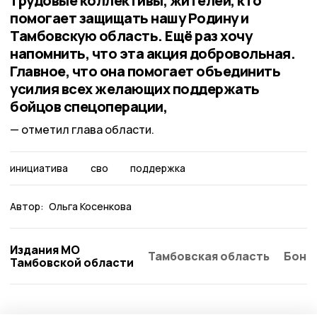
трудовые коллективы, жителей, кто
помогает защищать нашу Родину и
Тамбовскую область. Ещё раз хочу
напомнить, что эта акция добровольная.
Главное, что она помогает объединить
усилия всех желающих поддержать
бойцов спецоперации,
отметил глава области.
инициатива
сво
поддержка
Автор:
Ольга Косенкова
Издания МО
Тамбовская область
Бонд
Тамбовской области