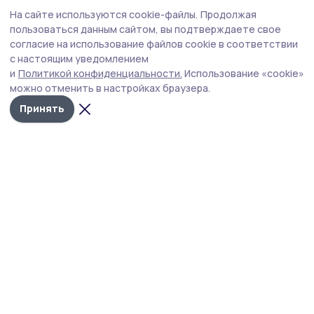
Общество
Вчера, 18:02
На сайте используются cookie-файлы.
Продолжая
Глава Тамбовской области провёл приём в
пользоваться данным сайтом, вы подтверждаете свое
фонде «Защитники Отечества»
согласие на использование файлов cookie в соответствии
с настоящим уведомлением
К Евгению Первышову обратились участники СВО и
и
Политикой конфиденциальности.
Использование «cookie»
члены их семей.
можно отменить в настройках браузера.
Принять
Фото: Павел Васильев