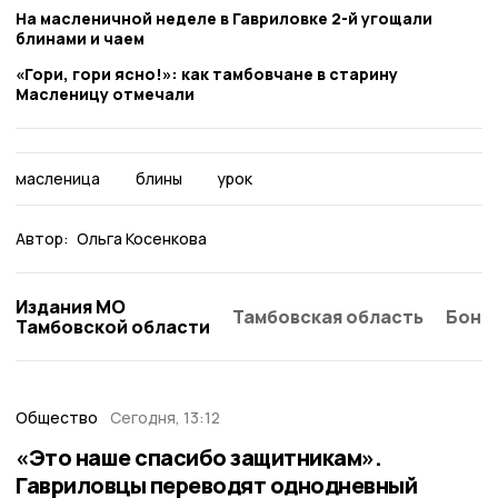
На масленичной неделе в Гавриловке 2-й угощали
блинами и чаем
«Гори, гори ясно!»: как тамбовчане в старину
Масленицу отмечали
масленица
блины
урок
Автор:
Ольга Косенкова
Издания МО
Тамбовская область
Бонд
Тамбовской области
Общество
Сегодня, 13:12
«Это наше спасибо защитникам».
Гавриловцы переводят однодневный