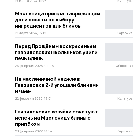
16 марта 2024, 11:06
Культура
Масленица пришла: гавриловцам
дали советы по выбору
ингредиентов для блинов
12 марта 2024, 13:12
Карточка
Перед Прощёным воскресеньем
гавриловских школьников учили
печь блины
26 февраля 2023, 09:05
Общество
На масленичной неделе в
Гавриловке 2-й угощали блинами
и чаем
22 февраля 2023, 13:01
Культура
Гавриловские хозяйки советуют
испечь на Масленицу блины с
припёком
28 февраля 2022, 10:54
Карточка