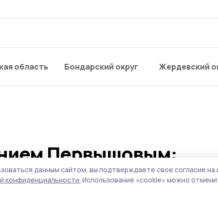
кая область
Бондарский округ
Жердевский о
ением Первышовым:
опливном рынке, чистот
зоваться данным сайтом, вы подтверждаете свое согласие на 
й конфиденциальности.
Использование «cookie» можно отменит
оритеты образования