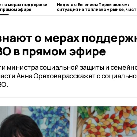
т о мерах поддержки
Неделя с Евгением Первышовым:
 прямом эфире
ситуация на топливном рынке, чист
городе и приоритеты образования
знают о мерах поддерж
ВО в прямом эфире
и министра социальной защиты и семейн
асти Анна Орехова расскажет о социальн
ВО.