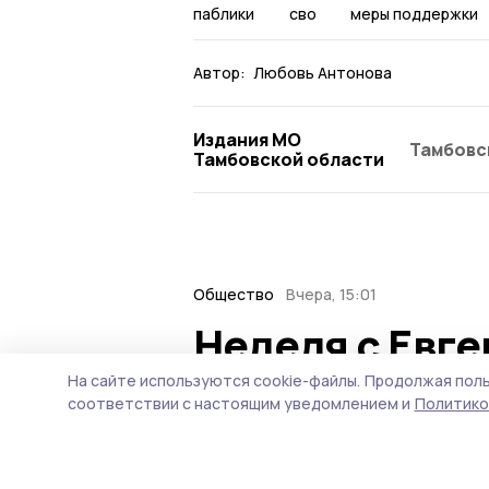
паблики
сво
меры поддержки
Автор:
Любовь Антонова
Издания МО
Тамбовс
Тамбовской области
Общество
Вчера, 15:01
Неделя с Евг
ситуация на т
На сайте используются cookie-файлы.
Продолжая поль
соответствии с настоящим уведомлением и
Политико
городе и при