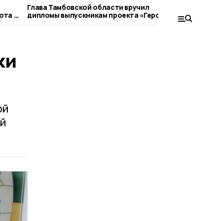
Глава Тамбовской области вручил
О работе 
ота в
дипломы выпускникам проекта «Герои
округов п
Тамбовщины»
правитель
ки
ой
ой