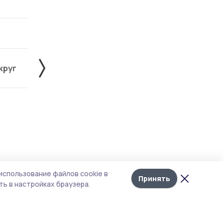
круг
Знаменский округ
Инжавинский округ
Лента
10
а в
использование файлов cookie в
новостей
Принять
ь в настройках браузера.