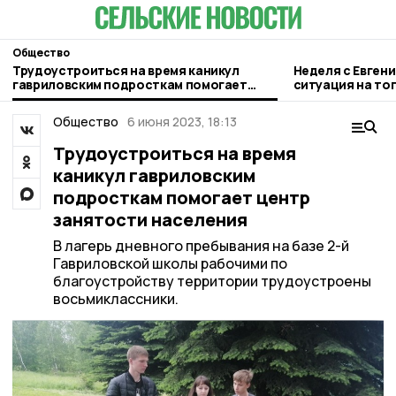
Общество
Трудоустроиться на время каникул
Неделя с Евген
гавриловским подросткам помогает
ситуация на то
центр занятости населения
городе и приор
Общество
6 июня 2023, 18:13
Трудоустроиться на время
каникул гавриловским
подросткам помогает центр
занятости населения
В лагерь дневного пребывания на базе 2-й
Гавриловской школы рабочими по
благоустройству территории трудоустроены
восьмиклассники.