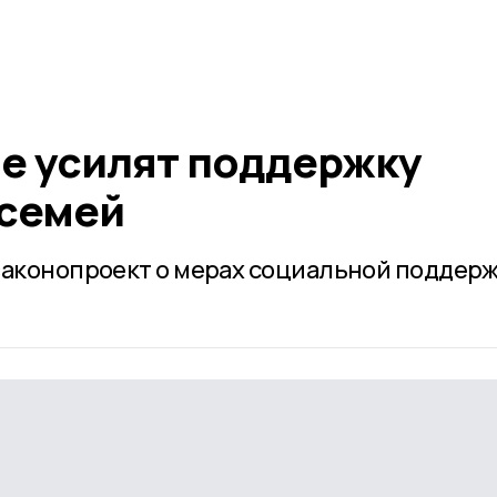
е усилят поддержку
семей
законопроект о мерах социальной поддер