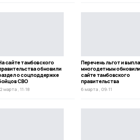
На сайте тамбовского
Перечень льгот и выпл
правительства обновили
многодетным обновили
раздел о соцподдержке
сайте тамбовского
бойцов СВО
правительства
12 марта , 11:18
6 марта , 09:11