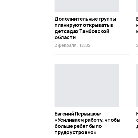
Дополнительные группы
планируют открывать в
детсадах Тамбовской
области
2 февраля , 12:02
Евгений Первышов:
«Усиливаем работу, чтобы
больше ребят было
трудоустроено»