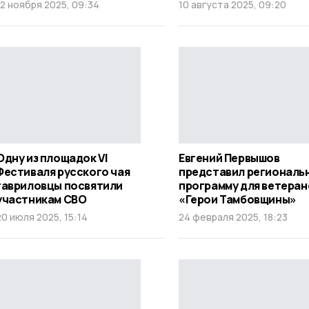
12 ноября 2025, 09:34
10 августа 2025, 09:20
Одну из площадок VI
Евгений Первышов
Фестиваля русского чая
представил региональ
гавриловцы посвятили
программу для ветеран
участникам СВО
«Герои Тамбовщины»
20 июля 2025, 15:14
24 февраля 2025, 18:23