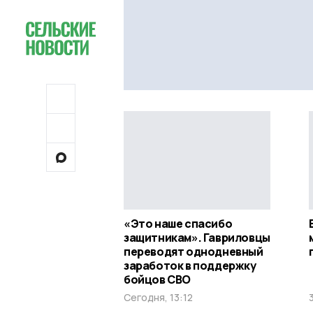
«Это наше спасибо
защитникам». Гавриловцы
переводят однодневный
заработок в поддержку
бойцов СВО
Сегодня, 13:12