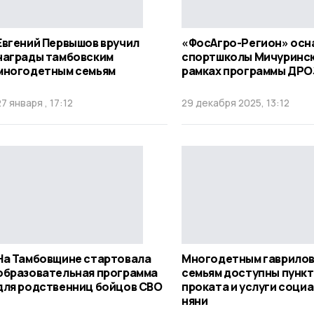
Евгений Первышов вручил
«ФосАгро-Регион» осн
награды тамбовским
спортшколы Мичуринск
многодетным семьям
рамках программы ДР
27 января , 17:12
29 декабря 2025, 13:12
На Тамбовщине стартовала
Многодетным гаврило
образовательная программа
семьям доступны пункт
для родственниц бойцов СВО
проката и услуги соци
няни