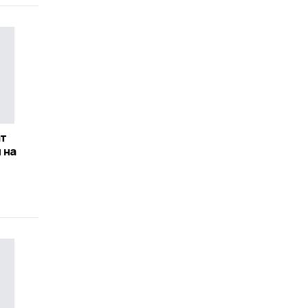
ат
 на