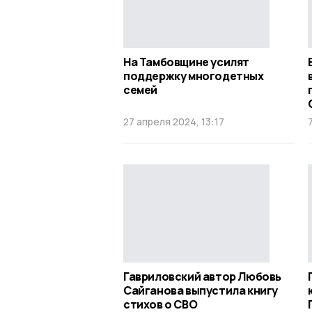
На Тамбовщине усилят
поддержку многодетных
семей
27 апреля 2024, 13:17
Гавриловский автор Любовь
Сайганова выпустила книгу
стихов о СВО