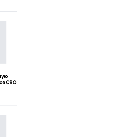
ную
ов СВО