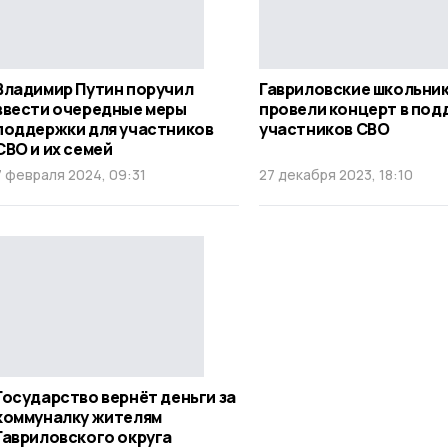
Владимир Путин поручил
Гавриловские школьни
ввести очередные меры
провели концерт в под
поддержки для участников
участников СВО
СВО и их семей
7 февраля 2024, 09:31
27 декабря 2023, 18:10
Государство вернёт деньги за
коммуналку жителям
Гавриловского округа