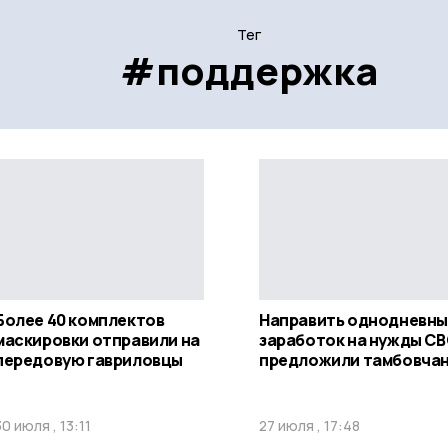
Тег
#поддержка
Более 40 комплектов
Направить однодневн
маскировки отправили на
заработок на нужды С
передовую гавриловцы
предложили тамбовча
30 июля , 13:11
27 июля , 17:48