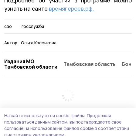
Подробнее об участии в программе можно
узнать на сайте
времягероев.рф.
сво
госслужба
Автор:
Ольга Косенкова
Издания МО
Тамбовская область
Бонд
Тамбовской области
На сайте используются cookie-файлы.
Продолжая
пользоваться данным сайтом, вы подтверждаете свое
согласие на использование файлов cookie в соответствии
с настоящим уведомлением