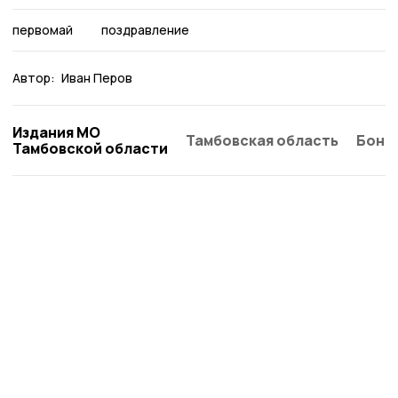
первомай
поздравление
Автор:
Иван Перов
Издания МО
Тамбовская область
Бонд
Тамбовской области
Сельские новости 68