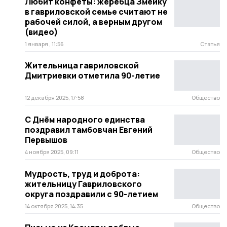
Любит конфеты: жеребца Змейку
в гавриловской семье считают не
рабочей силой, а верным другом
(видео)
1 января , 11:56
Статья
Жительница гавриловской
Дмитриевки отметила 90-летие
12 декабря 2025, 17:58
Общество
С Днём народного единства
поздравил тамбовчан Евгений
Первышов
4 ноября 2025, 09:11
Общество
Мудрость, труд и доброта:
жительницу Гавриловского
округа поздравили с 90-летием
14 октября 2025, 14:35
Общество