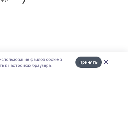
Лента
10
использование файлов cookie в
новостей
Принять
ь в настройках браузера.
е
ов,
доёма