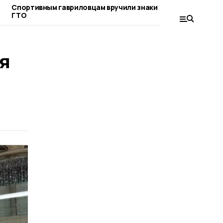
Спортивным гавриловцам вручили знаки
В региональн
ГТО
участвуют гав
я
.