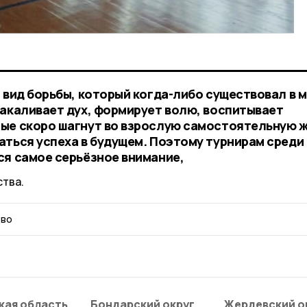
 вид борьбы, который когда-либо существовал в м
закаливает дух, формирует волю, воспитывает
ые скоро шагнут во взрослую самостоятельную ж
аться успеха в будущем. Поэтому турнирам среди
ся самое серьёзное внимание,
тва.
тво
кая область
Бондарский округ
Жердевский о