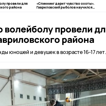
олу провели для
«Спиннинг дарит чувство охоты».
ского района
Гавриловский рыболов научился
«читать» реку и привлекать добычу
о волейболу провели дл
авриловского района
ды юношей и девушек в возрасте 16-17 лет