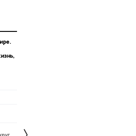
ире.
изнь,
круг
Знаменский округ
Инжавинский округ