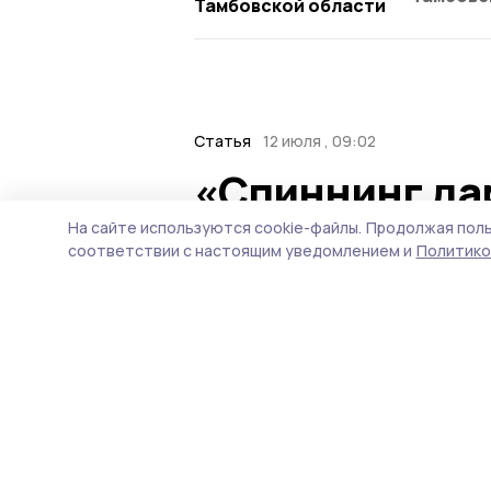
Тамбовской области
Статья
12 июля , 09:02
«Спиннинг дар
Гавриловский
На сайте используются cookie-файлы.
Продолжая поль
соответствии с настоящим уведомлением и
Политико
«читать» реку
Сегодня, 12 июля, в стра
только тех, кто ловит пр
для которых рыбалка — со
люди, один из них — Олег
— второй дом.