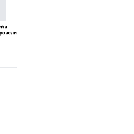
й в
провели