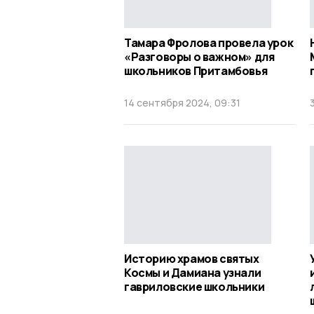
Тамара Фролова провела урок
«Разговоры о важном» для
школьников Притамбовья
14 сентября 2024, 09:31
Историю храмов святых
Космы и Дамиана узнали
гавриловские школьники