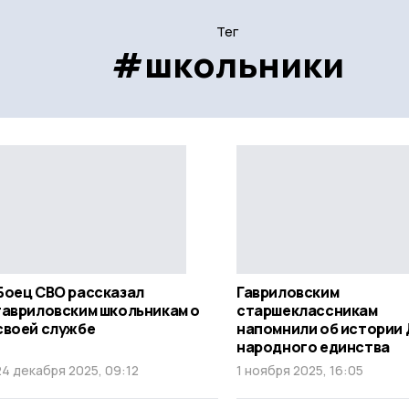
Тег
#школьники
Боец СВО рассказал
Гавриловским
гавриловским школьникам о
старшеклассникам
своей службе
напомнили об истории 
народного единства
24 декабря 2025, 09:12
1 ноября 2025, 16:05