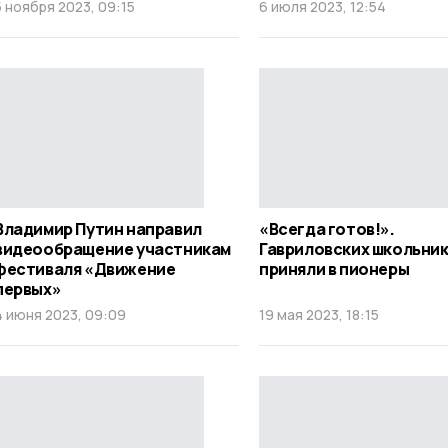
5 ноября 2023, 09:15
6 июля 2023, 12:54
Владимир Путин направил
«Всегда готов!».
видеообращение участникам
Гавриловских школьни
фестиваля «Движение
приняли в пионеры
первых»
4 июня 2023, 09:09
19 мая 2023, 18:15