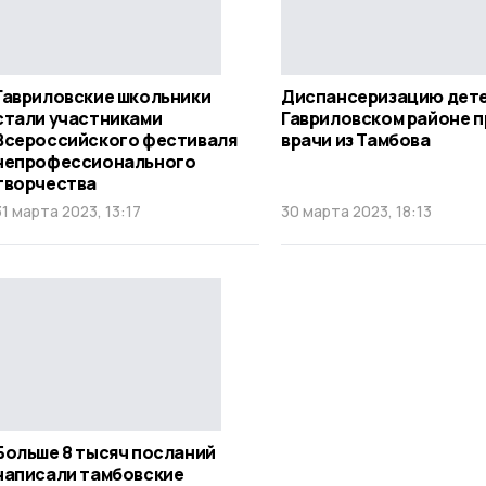
Гавриловские школьники
Диспансеризацию дете
стали участниками
Гавриловском районе 
Всероссийского фестиваля
врачи из Тамбова
непрофессионального
творчества
31 марта 2023, 13:17
30 марта 2023, 18:13
Больше 8 тысяч посланий
написали тамбовские