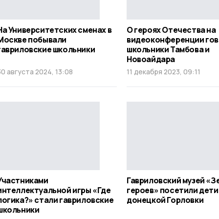
На Университетских сменах в
О героях Отечества на
Москве побывали
видеоконференции го
гавриловские школьники
школьники Тамбова и
Новоайдара
30 августа 2024, 13:08
11 декабря 2023, 09:11
Участниками
Гавриловский музей «З
интеллектуальной игры «Где
героев» посетили дети
логика?» стали гавриловские
донецкой Горловки
школьники