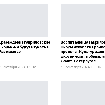
Краеведение гавриловские
Воспитанница гаврило
школьники будут изучать в
школы искусств в рамк
Рассказово
проекта «Культура для
школьников» побывала
Санкт-Петербурге
29 октября 2024, 09:12
30 сентября 2024, 09:06