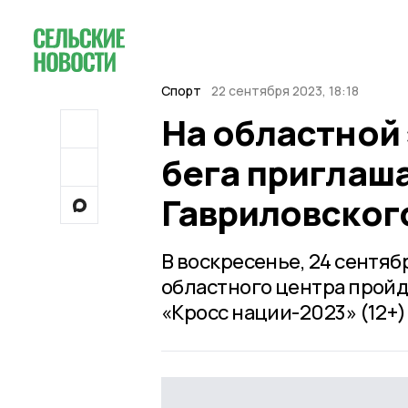
Спорт
22 сентября 2023, 18:18
На областной
бега приглаш
Гавриловског
В воскресенье, 24 сентяб
областного центра пройд
«Кросс нации-2023» (12+)