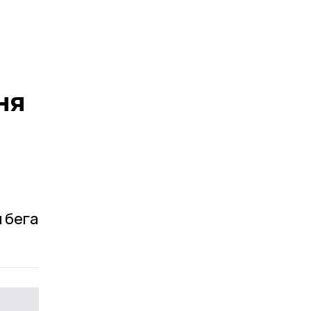
ня
 бега