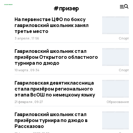
#призер
На первенстве ЦФО по боксу
гавриловский школьник занял
третье место
3 апреля , 17:56
Спорт
Гавриловский школьник стал
призёром Открытого областного
турнира по дзюдо
10 марта , 09:34
Спорт
Гавриловская девятиклассница
стала призёром регионального
этапа ВсОШ по немецкому языку
21 февраля , 09:27
Образование
Гавриловский школьник стал
призёром турнира по дзюдо в
Рассказово