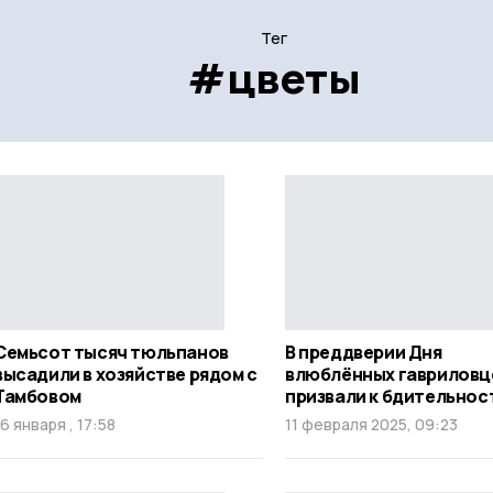
Тег
#цветы
Семьсот тысяч тюльпанов
В преддверии Дня
высадили в хозяйстве рядом с
влюблённых гавриловц
Тамбовом
призвали к бдительнос
16 января , 17:58
11 февраля 2025, 09:23