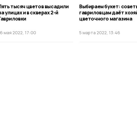
Пять тысяч цветов высадили
Выбираем букет: совет
на улицах и в скверах 2-й
гавриловцам даёт хозя
Гавриловки
цветочного магазина
16 мая 2022, 17:00
5 марта 2022, 13:46