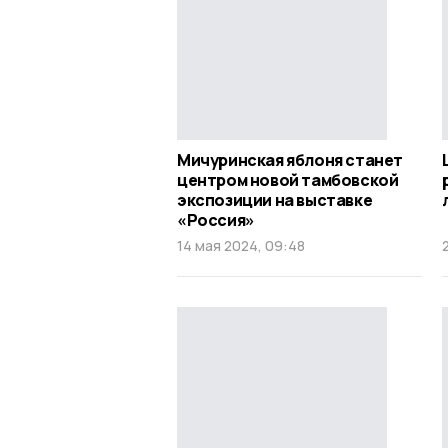
Мичуринская яблоня станет
центром новой тамбовской
экспозиции на выставке
«Россия»
14 мая 2024, 09:48