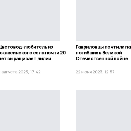
Цветовод-любитель из
Гавриловцы почтили п
ржаксинского села почти 20
погибших в Великой
лет выращивает лилии
Отечественной войне
2 августа 2023, 17:42
22 июня 2023, 12:57