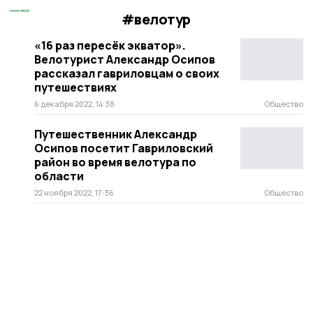
#велотур
«16 раз пересёк экватор».
Велотурист Александр Осипов
рассказал гавриловцам о своих
путешествиях
6 декабря 2022, 14:38
Общество
Путешественник Александр
Осипов посетит Гавриловский
район во время велотура по
области
22 ноября 2022, 17:36
Общество