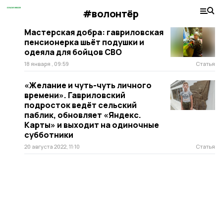
#волонтёр
Мастерская добра: гавриловская
пенсионерка шьёт подушки и
одеяла для бойцов СВО
18 января , 09:59
Статья
«Желание и чуть-чуть личного
времени». Гавриловский
подросток ведёт сельский
паблик, обновляет «Яндекс.
Карты» и выходит на одиночные
субботники
20 августа 2022, 11:10
Статья