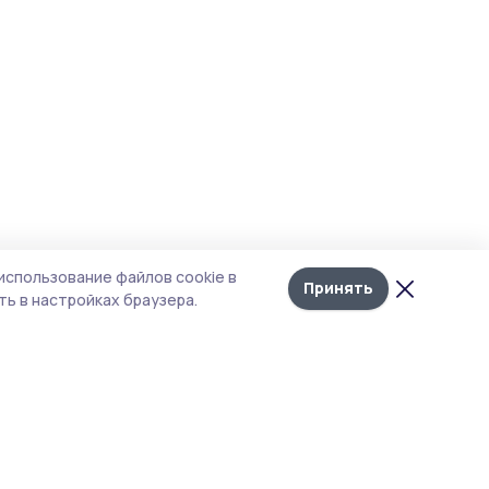
использование файлов cookie в
Принять
ь в настройках браузера.
итика конфиденциальности
т содержит сервисы, использующие
kies. Продолжая пользоваться данным
том, вы подтверждаете свое согласие на
льзование файлов cookie в соответствии с
тоящим уведомлением и Политикой
иденциальности. Использование «cookie»