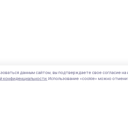
зоваться данным сайтом, вы подтверждаете свое согласие на 
й конфиденциальности.
Использование «cookie» можно отменит
Учредитель и издатель:
ООО «Издательский
Пол
дом «Тамбов»
Сай
Адрес редакции:
392000, Тамбовская обл.,
coo
г.Тамбов, ш. Моршанское, д.14а
сай
Номер телефона редакции:
8 (4752) 45-05-
испо
76
нас
Электронная почта редакции:
конф