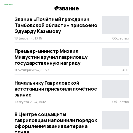
#звание
Звание «Почётный гражданин
Тамбовской области» присвоено
Эдуарду Казымову
18 февраля , 13:15
Общество
Премьер-министр Михаил
Мишустин вручил гавриловцу
государственную награду
11 октября 2024, 09:23
АПК
Начальнику Гавриловской
ветстанции присвоили почётное
звание
1 августа 2024, 18:12
Общество
В Центре соцзащиты
гавриловцам напомнили порядок
оформления звания ветерана
труда