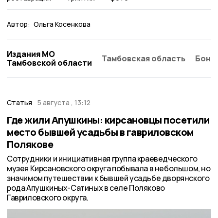
Автор:
Ольга Косенкова
Издания МО
Тамбовская область
Бонд
Тамбовской области
Статья
5 августа , 13:12
Где жили Апушкины: кирсановцы посетили
место бывшей усадьбы в гавриловском
Полякове
Сотрудники и инициативная группа краеведческого
музея Кирсановского округа побывала в небольшом, но
значимом путешествии к бывшей усадьбе дворянского
рода Апушкиных-Сатиных в селе Поляково
Гавриловского округа.