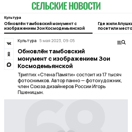
Культура
Обновлён тамбовский монумент с
Где жили Апушк
изображением Зои Космодемьянской
посетили место
гавриловском П
Культура
5 мая 2023, 09:05
Обновлён тамбовский
монумент с изображением Зои
Космодемьянской
Триптих «Стена Памяти» состоит из 17 тысяч
фотоснимков. Автор панно — фотохудожник,
член Союза дизайнеров России Игорь
Пшеницын.