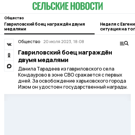
Общество
Гавриловский боец награждён двумя
Неделя с Евген
медалями
ситуация на то
городе и приор
Общество
20 июля 2023, 18:08
Гавриловский боец награждён
двумя медалями
Данила Тарадеев из гавриловского села
Кондаурово в зоне СВО сражается с первых
дней. За освобождение харьковского города
Изюм он удостоен государственный награды.