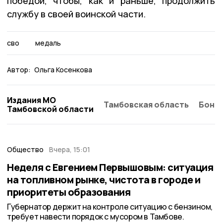
победой, чтобы, как и раньше, продолжить
службу в своей воинской части.
сво
медаль
Автор:
Ольга Косенкова
Издания МО
Тамбовская область
Бонд
Тамбовской области
Общество
Вчера, 15:01
Неделя с Евгением Первышовым: ситуация
на топливном рынке, чистота в городе и
приоритеты образования
Губернатор держит на контроле ситуацию с бензином,
требует навести порядок с мусором в Тамбове.