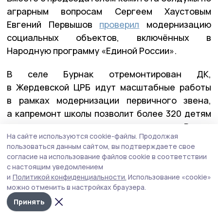
аграрным вопросам Сергеем Хаустовым
Евгений Первышов
проверил
модернизацию
социальных объектов, включённых в
Народную программу «Единой России».
В селе Бурнак отремонтирован ДК,
в Жердевской ЦРБ идут масштабные работы
в рамках модернизации первичного звена,
а капремонт школы позволит более 320 детям
учиться в современных условиях. Рядом
На сайте используются cookie-файлы.
Продолжая
со школой оборудована спортивная площадка
пользоваться данным сайтом, вы подтверждаете свое
для сдачи норм ГТО.
согласие на использование файлов cookie в соответствии
с настоящим уведомлением
и
Политикой конфиденциальности.
Использование «cookie»
можно отменить в настройках браузера.
Принять