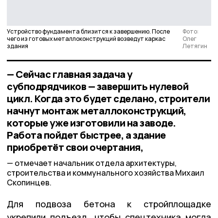
Устройство фундамента близится к завершению. После
Фото:
чего из готовых металлоконструкций возведут каркас
Олег
здания
Летягин
— Сейчас главная задача у
субподрядчиков — завершить нулевой
цикл. Когда это будет сделано, строители
начнут монтаж металлоконструкций,
которые уже изготовили на заводе.
Работа пойдет быстрее, а здание
приобретёт свои очертания,
отмечает начальник отдела архитектуры,
строительства и коммунального хозяйства Михаил
Скопинцев.
Для подвоза бетона к стройплощадке
укрепили подъезд, чтобы спецтехника могла