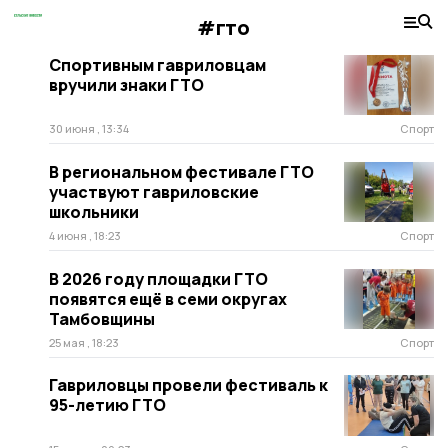
#гто
Спортивным гавриловцам
вручили знаки ГТО
30 июня , 13:34
Спорт
В региональном фестивале ГТО
участвуют гавриловские
школьники
4 июня , 18:23
Спорт
В 2026 году площадки ГТО
появятся ещё в семи округах
Тамбовщины
25 мая , 18:23
Спорт
Гавриловцы провели фестиваль к
95-летию ГТО