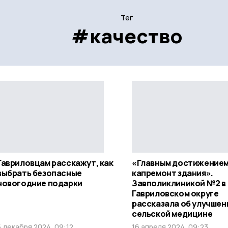
Тег
#качество
Гавриловцам расскажут, как
«Главным достижением
выбрать безопасные
капремонт здания».
новогодние подарки
Завполиклиникой №2 в
Гавриловском округе
рассказала об улучшен
сельской медицине
5 декабря 2024, 09:12
16 апреля 2024, 09:23