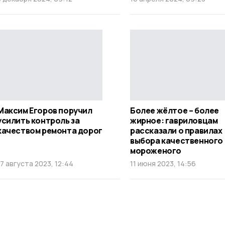
Максим Егоров поручил
Более жёлтое – более
усилить контроль за
жирное: гавриловцам
качеством ремонта дорог
рассказали о правилах
выбора качественного
мороженого
17 августа 2023, 12:44
11 июня 2023, 14:56