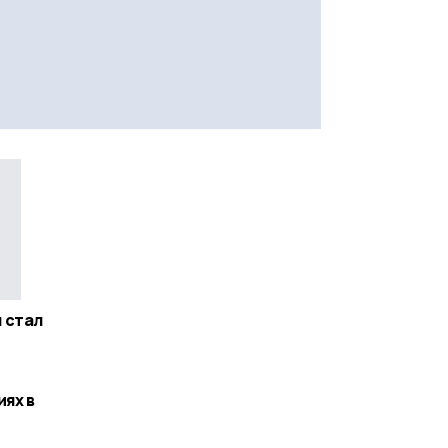
 стал
иях в