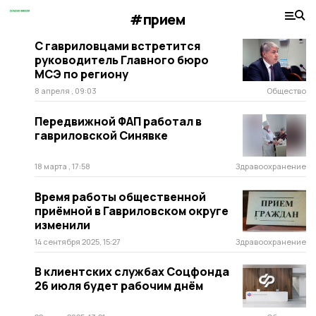
#прием
С гавриловцами встретится
руководитель Главного бюро
МСЭ по региону
8 апреля , 09:03
Общество
Передвижной ФАП работал в
гавриловской Синявке
18 марта , 17:58
Здравоохранение
Время работы общественной
приёмной в Гавриловском округе
изменили
14 сентября 2025, 15:27
Здравоохранение
В клиентских службах Соцфонда
26 июля будет рабочим днём