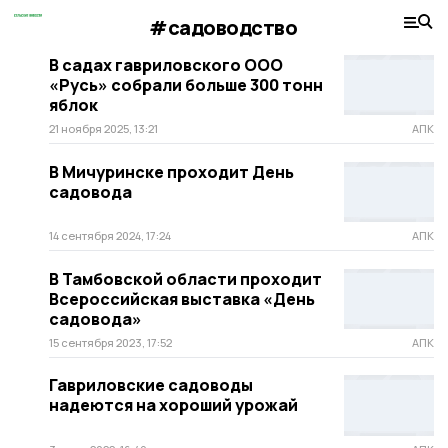
#садоводство
В садах гавриловского ООО
«Русь» собрали больше 300 тонн
яблок
21 ноября 2025, 13:21
АПК
В Мичуринске проходит День
садовода
14 сентября 2024, 17:24
АПК
В Тамбовской области проходит
Всероссийская выставка «День
садовода»
15 сентября 2023, 17:52
АПК
Гавриловские садоводы
надеются на хороший урожай