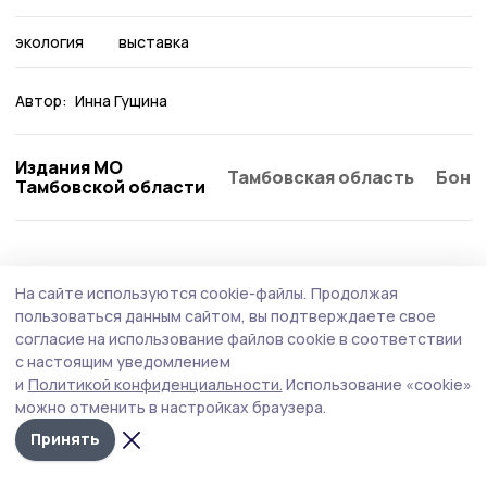
экология
выставка
Автор:
Инна Гущина
Издания МО
Тамбовская область
Бонд
Тамбовской области
Экология
29 июля , 13:35
На сайте используются cookie-файлы.
Продолжая
О ливнях и грозах предупредило
пользоваться данным сайтом, вы подтверждаете свое
гавриловцев МЧС
согласие на использование файлов cookie в соответствии
с настоящим уведомлением
Неблагоприятная погода в округе сохранится до
и
Политикой конфиденциальности.
Использование «cookie»
вечера 29 июля.
можно отменить в настройках браузера.
Принять