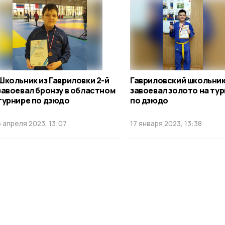
Школьник из Гавриловки 2-й
Гавриловский школьни
завоевал бронзу в областном
завоевал золото на ту
турнире по дзюдо
по дзюдо
5 апреля 2023, 13:07
17 января 2023, 13:38