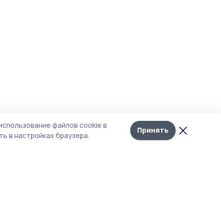
использование файлов cookie в
Принять
ь в настройках браузера.
итика конфиденциальности
т содержит сервисы, использующие
kies. Продолжая пользоваться данным
том, вы подтверждаете свое согласие на
льзование файлов cookie в соответствии с
тоящим уведомлением и Политикой
иденциальности. Использование «cookie»