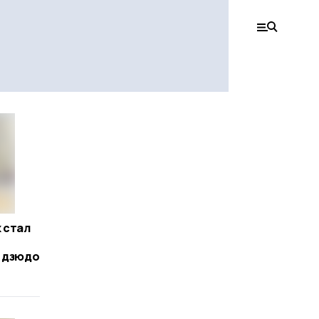
 стал
о дзюдо