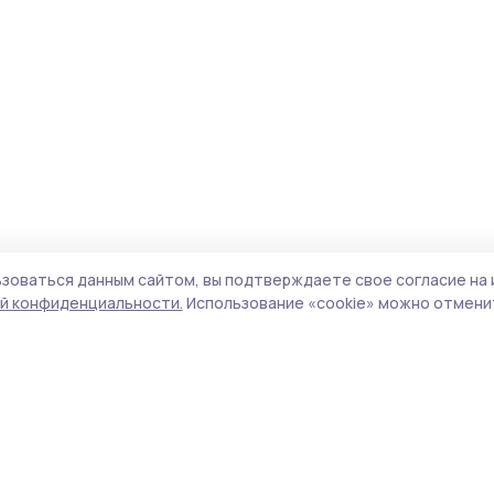
зоваться данным сайтом, вы подтверждаете свое согласие на 
й конфиденциальности.
Использование «cookie» можно отменит
Учредитель и издатель:
ООО «Издательский
Пол
дом «Тамбов»
Сай
Адрес редакции:
392000, Тамбовская обл.,
coo
г.Тамбов, ш. Моршанское, д.14а
сай
Номер телефона редакции:
8 (4752) 45-05-
испо
76
нас
Электронная почта редакции:
конф