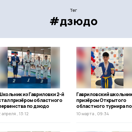
Тег
#дзюдо
Школьник из Гавриловки 2-й
Гавриловский школьник
стал призёром областного
призёром Открытого
первенства по дзюдо
областного турнира п
2 апреля , 13:12
10 марта , 09:34