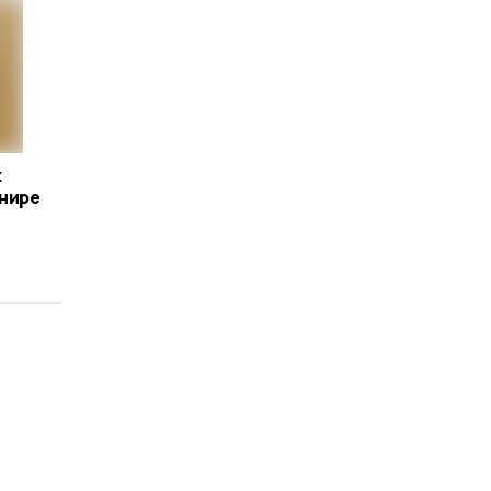
к
рнире