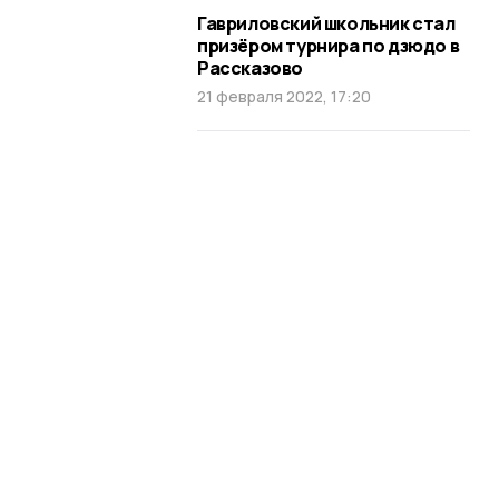
Гавриловский школьник стал
призёром турнира по дзюдо в
Рассказово
21 февраля 2022, 17:20