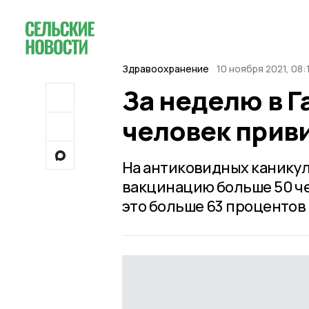
Здравоохранение
10 ноября 2021, 08:
За неделю в Г
человек прив
На антиковидных каникула
вакцинацию больше 50 че
это больше 63 процентов 