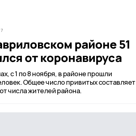
17
авриловском районе 51
ился от коронавируса
х, с 1 по 8 ноября, в районе прошли
ловек. Общее число привитых составляет 
от числа жителей района.